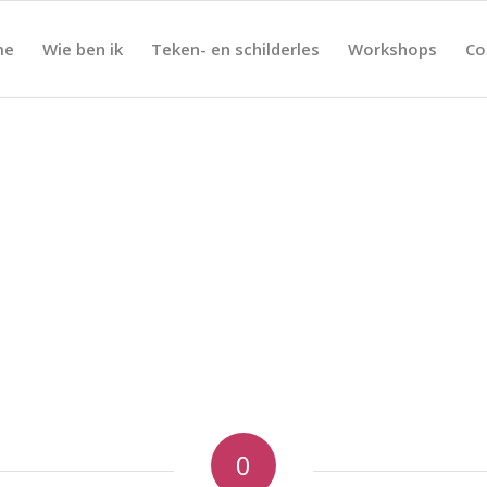
me
Wie ben ik
Teken- en schilderles
Workshops
Co
0