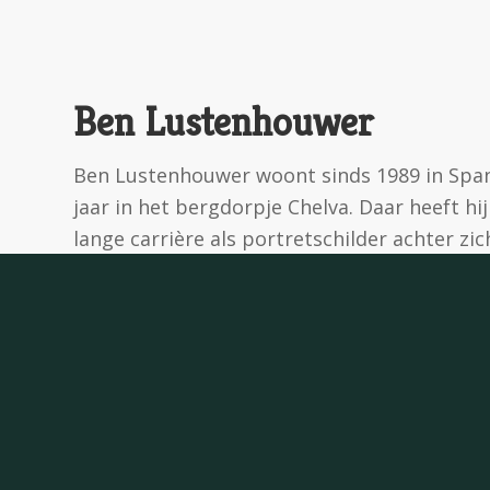
Ben Lustenhouwer
Ben Lustenhouwer woont sinds 1989 in Spanje
jaar in het bergdorpje Chelva. Daar heeft hij 
lange carrière als portretschilder achter z
Fine Art Commissions in Londen en Morren Ga
werkzaamheden met opdrachten heeft hij zic
het lesgeven in portretschilderen. Met enth
workshops. Inmiddels hebben honderden le
zijn gedegen en vakkundige onderwijs method
les komt geven bij Atelier Vivre.