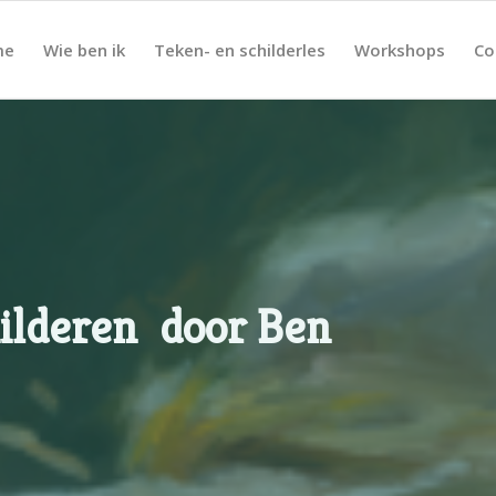
me
Wie ben ik
Teken- en schilderles
Workshops
Co
ilderen door Ben