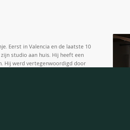
. Eerst in Valencia en de laatste 10
zijn studio aan huis. Hij heeft een
ich. Hij werd vertegenwoordigd door
leries in Utrecht. Naast zijn
h de laatste tien jaar toegelegd op
ousiasme en overtuiging geeft hij
erlingen kennis kunnen maken met
e. Wij zijn blij dat hij deze zomer